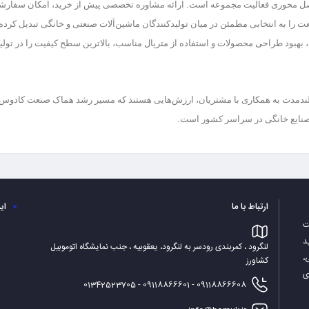
ل محوری فعالیت مجموعه
است. ارائه
مشاوره تخصصی پیش از خرید، امکان سفارشی‌
 را به انتخابی مطمئن در میان تولیدکنندگان ماشین‌آلات صنعتی و خانگی تبدیل کرد
 بهبود طراحی محصولات و استفاده از متریال مناسب
، بالاترین سطح کیفیت را در تولی
بلندمدت به همکاری با مشتریان
، ارزش‌هایی هستند که مسیر رشد هماک صنعت کادوس را
 صنایع خانگی در سراسر کشور است.
ارتباط با ما
ای
الیت
د
لنگرود ، کمربندی رودسر به لنگرود، یعقوبیه ، جنب نمایشگاه اتوموبیل
،
کشاورز
ی
09118866608 - 09118866601 - 01342523705