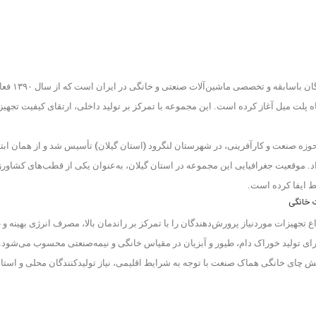
گان باسابقه و تخصصی
ماشین‌آلات صنعتی و خانگی
در ایران است که از سال
۱۳۹۰
فعا
 پلت میل
آغاز کرده است. این مجموعه با تمرکز بر
تولید داخلی، ارتقای کیفیت تجهیز
 حوزه صنعت و کارآفرینی، در
شهرستان لنگرود (استان گیلان)
تأسیس شد و از همان ابتدا
د. موقعیت جغرافیایی این مجموعه در استان گیلان، به‌عنوان یکی از قطب‌های کشاو
ط ایفا کرده است.
ت خانگی
اع تجهیزات موردنیاز پرورش‌دهندگان را با تمرکز بر
راندمان بالا، مصرف انرژی بهینه 
رای تولید خوراک دام، طیور و آبزیان در مقیاس خانگی و نیمه‌صنعتی محسوب می‌شود.
لش چای خانگی
هماک صنعت با توجه به شرایط اقلیمی، نیاز تولیدکنندگان محلی و استا