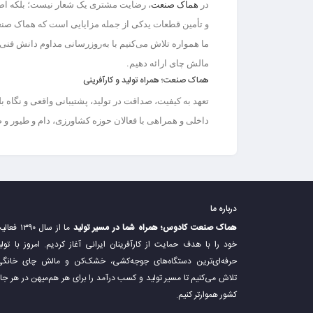
در
هماک صنعت
، رضایت مشتری یک شعار نیست؛ بلکه
اص
و تأمین قطعات یدکی
از جمله مزایایی است که هماک صنعت
ما همواره تلاش می‌کنیم با
به‌روزرسانی مداوم دانش فنی،
مالش چای
ارائه دهیم.
هماک صنعت؛ همراه تولید و کارآفرینی
تعهد به کیفیت، صداقت در تولید، پشتیبانی واقعی و نگاه 
داخلی و همراهی با فعالان حوزه کشاورزی، دام و طیور و
درباره ما
هماک صنعت کادوس؛ همراه شما در مسیر تولید
ما از سال ۱۳۹۰ فع
خود را با هدف حمایت از کارآفرینان ایرانی آغاز کردیم. امروز با تولی
حرفه‌ای‌ترین دستگاه‌های جوجه‌کشی، خشک‌کن و مالش چای خانگی
تلاش می‌کنیم تا مسیر تولید و کسب درآمد را برای هر هم‌میهن در هر جا
کشور هموارتر کنیم.