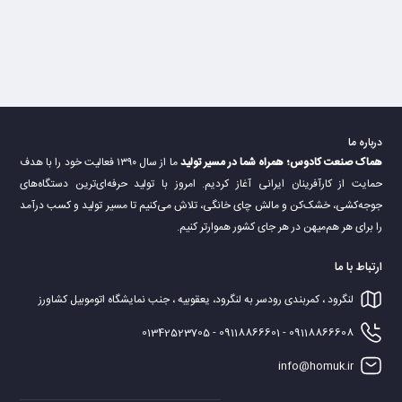
درباره ما
هماک صنعت کادوس؛ همراه شما در مسیر تولید
ما از سال ۱۳۹۰ فعالیت خود را با هدف
حمایت از کارآفرینان ایرانی آغاز کردیم. امروز با تولید حرفه‌ای‌ترین دستگاه‌های
جوجه‌کشی، خشک‌کن و مالش چای خانگی، تلاش می‌کنیم تا مسیر تولید و کسب درآمد
را برای هر هم‌میهن در هر جای کشور هموارتر کنیم.
ارتباط با ما
لنگرود ، کمربندی رودسر به لنگرود، یعقوبیه ، جنب نمایشگاه اتوموبیل کشاورز
09118866608 - 09118866601 - 01342523705
info@homuk.ir