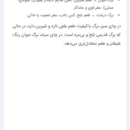
برگ جوان → طعم شیرین، گسی ملایم، لایه‌دار (فلورال، میوه‌ای،
عسلی). عطر قوی و ماندگار.
برگ درشت → طعم تلخ، گس غالب، عطر ضعیف یا خاکی.
در چای سبز، برگ باکیفیت طعم علفی تازه و شیرین دارد، در حالی
که برگ قدیمی تلخ و بی‌مزه است. در چای سیاه، برگ جوان رنگ
غلیظ‌تر و طعم متعادل‌تری می‌دهد.