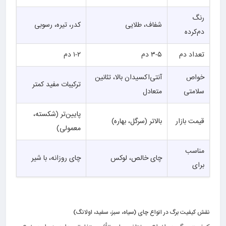
رنگ
شفاف، طلایی
کدر، تیره، رسوبی
دم‌کرده
تعداد دم
۳-۵ دم
۱-۲ دم
خواص
آنتی‌اکسیدان بالا، تئانین
ترکیبات مفید کمتر
سلامتی
متعادل
پایین‌تر (شکسته،
قیمت بازار
بالاتر (سرگل، بهاره)
معمولی)
مناسب
چای خالص، لوکس
چای روزانه، با شیر
برای
نقش کیفیت برگ در انواع چای (سیاه، سبز، سفید، اولانگ)