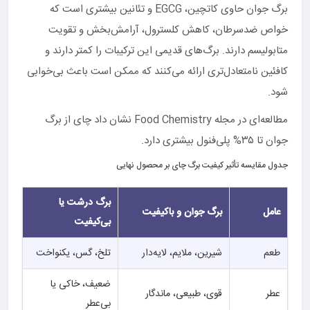
برگ جوان حاوی کاتچین، EGCG و تئانین بیشتری است که
خواص ضدسرطان، کاهش کلسترول، آرامش‌بخش و تقویت
متابولیسم دارند. برگ‌های قدیمی این ترکیبات را کمتر دارند و
کافئین نامتعادل‌تری ارائه می‌کنند که ممکن است باعث بی‌خوابی
شود.
مطالعه‌ای در مجله Food Chemistry نشان داد چای از برگ
جوان تا ۳۵% پلی‌فنول بیشتری دارد.
جدول مقایسه تأثیر کیفیت برگ چای بر محصول نهایی
برگ درشت یا
عامل
برگ جوان و باکیفیت
بی‌کیفیت
طعم
شیرین، ملایم، لایه‌دار
تلخ، گس، یکنواخت
ضعیف، خاکی یا
عطر
قوی، طبیعی، ماندگار
بی‌عطر