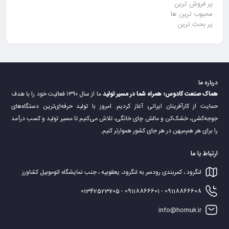
پر فروش ترین
محبوب ترین ها
پر بحث ترین
درباره ما
هماک صنعت کادوس؛ همراه شما در مسیر تولید
ما از سال ۱۳۹۰ فعالیت خود را با هدف
حمایت از کارآفرینان ایرانی آغاز کردیم. امروز با تولید حرفه‌ای‌ترین دستگاه‌های
جوجه‌کشی، خشک‌کن و مالش چای خانگی، تلاش می‌کنیم تا مسیر تولید و کسب درآمد
را برای هر هم‌میهن در هر جای کشور هموارتر کنیم.
ارتباط با ما
لنگرود ، کمربندی رودسر به لنگرود، یعقوبیه ، جنب نمایشگاه اتوموبیل کشاورز
09118866608 - 09118866601 - 01342523705
info@homuk.ir