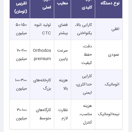
نوع دستگاه
معایب
تقریبی
کلیدی
اصلی
(تومان)
کارایی بالا،
فضای
تولید انبوه
۵۰-۱۵۰
افقی
یکنواختی
بیشتر
CTC
میلیون
دقت،
سرعت
Orthodox
۷۰-۲۰۰
عمودی
حفظ
پایین
premium
میلیون
کیفیت
کارایی
هزینه
کارخانه‌های
۱۰۰-۳۰۰
اتوماتیک
حداکثری،
بالا
بزرگ
میلیون
ایمنی
هزینه
نظارت
کارگاه‌های
۳۰-۱۰۰
نیمه‌اتوماتیک
مناسب،
لازم
متوسط
میلیون
کنترل