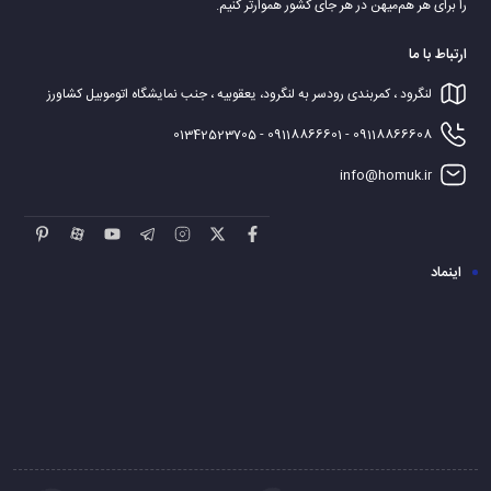
را برای هر هم‌میهن در هر جای کشور هموارتر کنیم.
ارتباط با ما
لنگرود ، کمربندی رودسر به لنگرود، یعقوبیه ، جنب نمایشگاه اتوموبیل کشاورز
09118866608 - 09118866601 - 01342523705
info@homuk.ir
اینماد