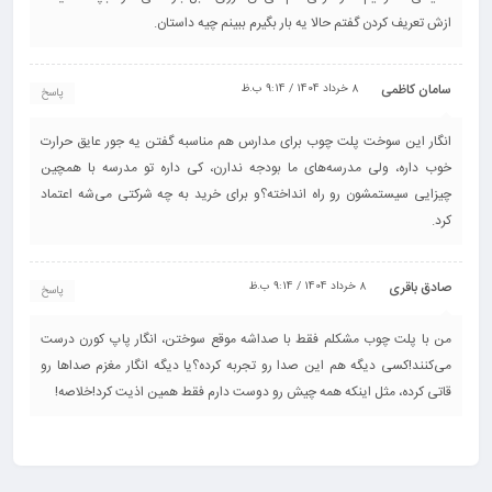
ازش تعریف کردن گفتم حالا یه بار بگیرم ببینم چیه داستان.
سامان کاظمی
8 خرداد 1404 / 9:14 ب.ظ
پاسخ
انگار این سوخت پلت چوب برای مدارس هم مناسبه گفتن یه جور عایق حرارت
خوب داره، ولی مدرسه‌های ما بودجه ندارن، کی داره تو مدرسه با همچین
چیزایی سیستمشون رو راه انداخته؟و برای خرید به چه شرکتی می‌شه اعتماد
کرد.
صادق باقری
8 خرداد 1404 / 9:14 ب.ظ
پاسخ
من با پلت چوب مشکلم فقط با صداشه موقع سوختن، انگار پاپ کورن درست
می‌کنند!کسی دیگه هم این صدا رو تجربه کرده؟یا دیگه انگار مغزم صداها رو
قاتی کرده، مثل اینکه همه چیش رو دوست دارم فقط همین اذیت کرد!خلاصه!