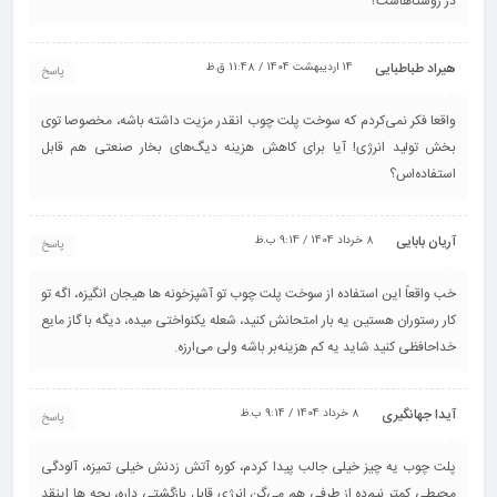
در روستاهاست؟
هیراد طباطبایی
14 اردیبهشت 1404 / 11:48 ق.ظ
پاسخ
واقعا فکر نمی‌کردم که سوخت پلت چوب انقدر مزیت داشته باشه، مخصوصا توی
بخش تولید انرژی! آیا برای کاهش هزینه دیگ‌های بخار صنعتی هم قابل
استفاده‌اس؟
آریان بابایی
8 خرداد 1404 / 9:14 ب.ظ
پاسخ
خب واقعاً این استفاده از سوخت پلت چوب تو آشپزخونه ها هیجان انگیزه، اگه تو
کار رستوران هستین یه بار امتحانش کنید، شعله یکنواختی میده، دیگه با گاز مایع
خداحافظی کنید شاید یه کم هزینه‌بر باشه ولی می‌ارزه.
آیدا جهانگیری
8 خرداد 1404 / 9:14 ب.ظ
پاسخ
پلت چوب یه چیز خیلی جالب پیدا کردم، کوره آتش زدنش خیلی تمیزه، آلودگی
محیطی کمتر نیم‌ده از طرفی هم می‌گن انرژی قابل بازگشتی داره، بچه ها اینقد