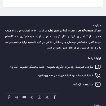
درباره ما
هماک صنعت کادوس؛ همراه شما در مسیر تولید
ما از سال ۱۳۹۰ فعالیت خود را با هدف
حمایت از کارآفرینان ایرانی آغاز کردیم. امروز با تولید حرفه‌ای‌ترین دستگاه‌های
جوجه‌کشی، خشک‌کن و مالش چای خانگی، تلاش می‌کنیم تا مسیر تولید و کسب درآمد
را برای هر هم‌میهن در هر جای کشور هموارتر کنیم.
ارتباط با ما
لنگرود ، کمربندی رودسر به لنگرود، یعقوبیه ، جنب نمایشگاه اتوموبیل کشاورز
09118866608 - 09118866601 - 01342523705
info@homuk.ir
اینماد